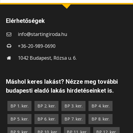
Elérhetőségek
info@startingiroda.hu
+36-20-989-0690
1042 Budapest, Rózsa u. 6.
Máshol keres lakást? Nézze meg további
budapesti eladó lakás hirdetéseinket is.
BP 1. ker.
BP 2. ker.
BP 3. ker.
BP 4. ker.
BP 5. ker.
BP 6. ker.
BP 7. ker.
BP 8. ker.
BP 9. ker.
BP 10. ker.
BP 11. ker.
BP 12. ker.