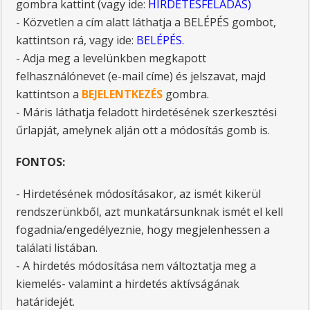
gombra kattint (vagy ide:
HIRDETÉSFELADÁS
)
- Közvetlen a cím alatt láthatja a BELÉPÉS gombot,
kattintson rá, vagy ide:
BELÉPÉS.
- Adja meg a levelünkben megkapott
felhasználónevet (e-mail címe) és jelszavat, majd
kattintson a
BEJELENTKEZÉS
gombra.
- Máris láthatja feladott hirdetésének szerkesztési
űrlapját, amelynek alján ott a módosítás gomb is.
FONTOS:
- Hirdetésének módosításakor, az ismét kikerül
rendszerünkből, azt munkatársunknak ismét el kell
fogadnia/engedélyeznie, hogy megjelenhessen a
találati listában.
- A hirdetés módosítása nem változtatja meg a
kiemelés- valamint a hirdetés aktívságának
határidejét.