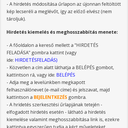
- A hirdetés módosítása űrlapon az újonnan feltöltött
kép lecseréli a meglévőt, így az előző elvész (nem
tároljuk).
Hirdetés kiemelés és meghosszabbítás menete:
- A főoldalon a kereső mellett a "HIRDETÉS
FELADÁSA" gombra kattint (vagy
ide:
HIRDETÉSFELADÁS
)
- Közvetlen a cím alatt láthatja a BELÉPÉS gombot,
kattintson rá, vagy ide:
BELÉPÉS
- Adja meg a levelünkben megkapott
felhasználónevet (e-mail címe) és jelszavat, majd
kattintson a
BEJELENTKEZÉS
gombra.
- A hridetés szerkesztési űrlapjának tetején -
elfogadott hirdetés esetén - látható a hirdetés
kiemelése valamint meghosszabbítása link is, ezekre
kattintva egyszerűen tudja a kért műveleteket