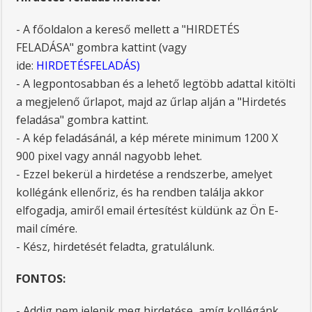
- A főoldalon a kereső mellett a "HIRDETÉS
FELADÁSA" gombra kattint (vagy
ide:
HIRDETÉSFELADÁS
)
- A legpontosabban és a lehető legtöbb adattal kitölti
a megjelenő űrlapot, majd az űrlap alján a "Hirdetés
feladása" gombra kattint.
- A kép feladásánál, a kép mérete minimum 1200 X
900 pixel vagy annál nagyobb lehet.
- Ezzel bekerül a hirdetése a rendszerbe, amelyet
kollégánk ellenőriz, és ha rendben találja akkor
elfogadja, amiről email értesítést küldünk az Ön E-
mail címére.
- Kész, hirdetését feladta, gratulálunk.
FONTOS:
- Addig nem jelenik meg hirdetése, amíg kollégánk