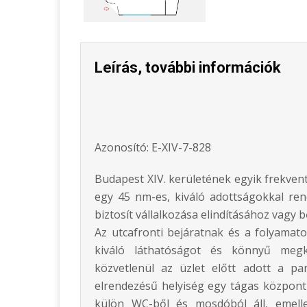
Leírás, további információk
Azonosító: E-XIV-7-828
Budapest XIV. kerületének egyik frekven
egy 45 nm-es, kiváló adottságokkal ren
biztosít vállalkozása elindításához vagy 
Az utcafronti bejáratnak és a folyama
kiváló láthatóságot és könnyű megkö
közvetlenül az üzlet előtt adott a pa
elrendezésű helyiség egy tágas központi
külön WC-ből és mosdóból áll, emell