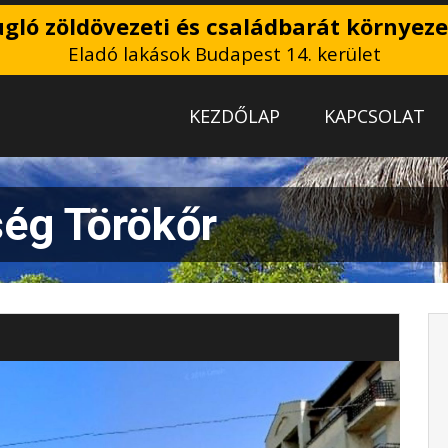
gló zöldövezeti és családbarát környez
Eladó lakások Budapest 14. kerület
KEZDŐLAP
KAPCSOLAT
ség Törökőr