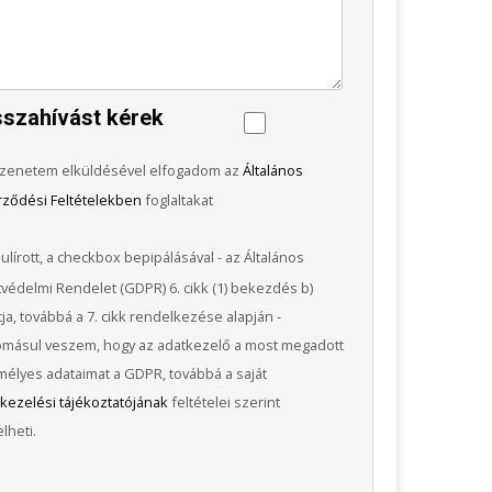
sszahívást kérek
zenetem elküldésével elfogadom az
Általános
rződési Feltételekben
foglaltakat
ulírott, a checkbox bepipálásával - az Általános
védelmi Rendelet (GDPR) 6. cikk (1) bekezdés b)
ja, továbbá a 7. cikk rendelkezése alapján -
omásul veszem, hogy az adatkezelő a most megadott
élyes adataimat a GDPR, továbbá a saját
kezelési tájékoztatójának
feltételei szerint
lheti.