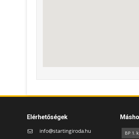
Elérhetőségek
Máshol
info@startingiroda.hu
BP 1. k