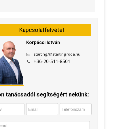
Kapcsolatfelvétel
Korpácsi István
starting7@startingiroda.hu
+36-20-511-8501
jon tanácsadói segítségért nekünk: