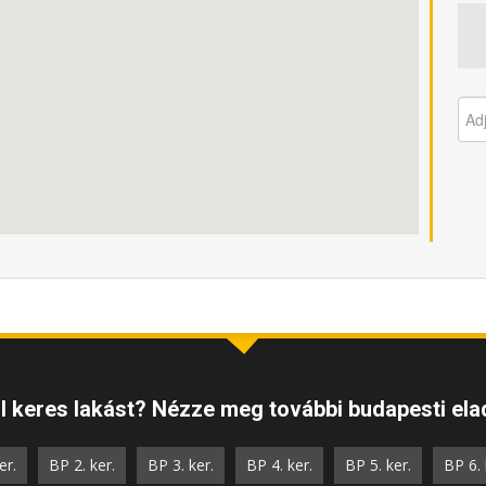
 keres lakást? Nézze meg további budapesti elad
er.
BP 2. ker.
BP 3. ker.
BP 4. ker.
BP 5. ker.
BP 6. 