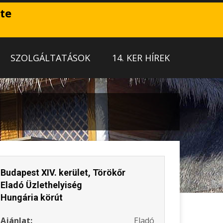
ete
SZOLGÁLTATÁSOK
14. KER HÍREK
Budapest XIV. kerület, Törökőr
Eladó Üzlethelyiség
Hungária körút
Ajánlat:
Eladó