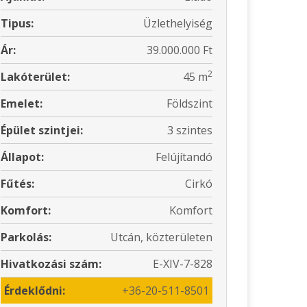
Tipus:
Üzlethelyiség
Ár:
39.000.000 Ft
2
Lakóterület:
45 m
Emelet:
Földszint
Épület szintjei:
3 szintes
Állapot:
Felújítandó
Fűtés:
Cirkó
Komfort:
Komfort
Parkolás:
Utcán, közterületen
Hivatkozási szám:
E-XIV-7-828
Érdeklődni:
+36-20-511-8501