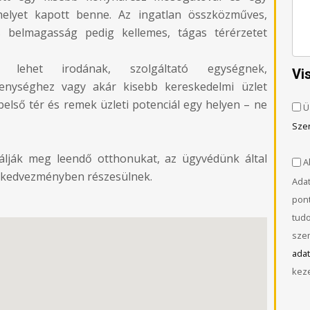
 helyet kapott benne. Az ingatlan összközműves,
es belmagasság pedig kellemes, tágas térérzetet
is lehet irodának, szolgáltató egységnek,
Vi
enységhez vagy akár kisebb kereskedelmi üzlet
ó belső tér és remek üzleti potenciál egy helyen – ne
Ü
Sze
lálják meg leendő otthonukat, az ügyvédünk által
Al
ól kedvezményben részesülnek.
Adat
pont
tud
szem
adat
keze