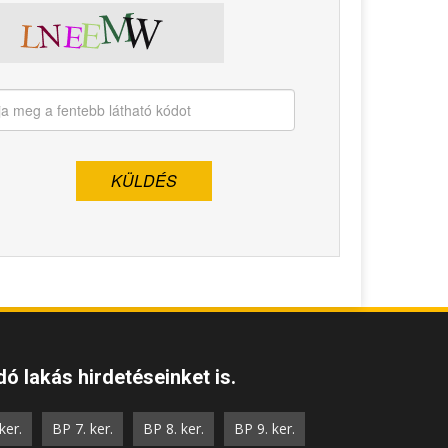
ó lakás hirdetéseinket is.
ker.
BP 7. ker.
BP 8. ker.
BP 9. ker.