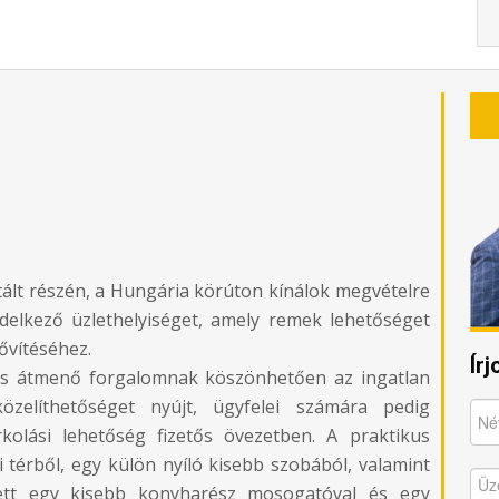
tált részén, a Hungária körúton kínálok megvételre
delkező üzlethelyiséget, amely remek lehetőséget
bővítéséhez.
Ír
tos átmenő forgalomnak köszönhetően az ingatlan
zelíthetőséget nyújt, ügyfelei számára pedig
rkolási lehetőség fizetős övezetben. A praktikus
 térből, egy külön nyíló kisebb szobából, valamint
ett egy kisebb konyharész mosogatóval és egy