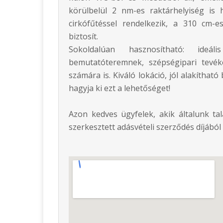
körülbelül 2 nm-es raktárhelyiség is
cirkófűtéssel rendelkezik, a 310 cm-
biztosít.
Sokoldalúan hasznosítható: ideál
bemutatóteremnek, szépségipari tevék
számára is. Kiváló lokáció, jól alakíthat
hagyja ki ezt a lehetőséget!
Azon kedves ügyfelek, akik általunk ta
szerkesztett adásvételi szerződés díjáb