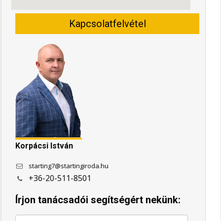
Kapcsolatfelvétel
Korpácsi István
starting7@startingiroda.hu
+36-20-511-8501
Írjon tanácsadói segítségért nekünk: