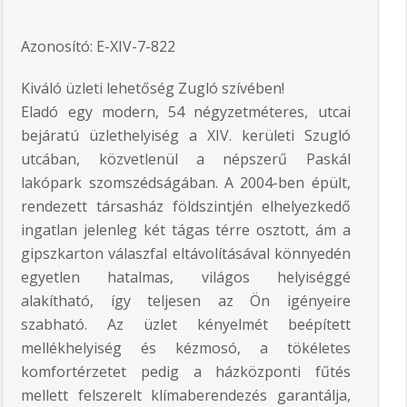
Azonosító: E-XIV-7-822
Kiváló üzleti lehetőség Zugló szívében!
Eladó egy modern, 54 négyzetméteres, utcai
bejáratú üzlethelyiség a XIV. kerületi Szugló
utcában, közvetlenül a népszerű Paskál
lakópark szomszédságában. A 2004-ben épült,
rendezett társasház földszintjén elhelyezkedő
ingatlan jelenleg két tágas térre osztott, ám a
gipszkarton válaszfal eltávolításával könnyedén
egyetlen hatalmas, világos helyiséggé
alakítható, így teljesen az Ön igényeire
szabható. Az üzlet kényelmét beépített
mellékhelyiség és kézmosó, a tökéletes
komfortérzetet pedig a házközponti fűtés
mellett felszerelt klímaberendezés garantálja,