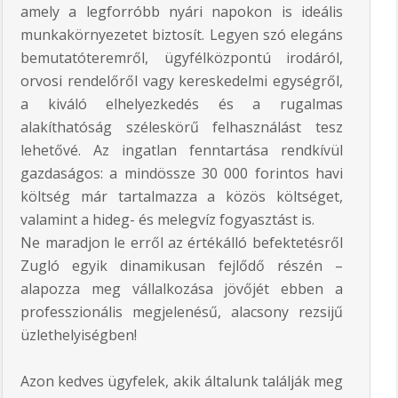
amely a legforróbb nyári napokon is ideális
munkakörnyezetet biztosít. Legyen szó elegáns
bemutatóteremről, ügyfélközpontú irodáról,
orvosi rendelőről vagy kereskedelmi egységről,
a kiváló elhelyezkedés és a rugalmas
alakíthatóság széleskörű felhasználást tesz
lehetővé. Az ingatlan fenntartása rendkívül
gazdaságos: a mindössze 30 000 forintos havi
költség már tartalmazza a közös költséget,
valamint a hideg- és melegvíz fogyasztást is.
Ne maradjon le erről az értékálló befektetésről
Zugló egyik dinamikusan fejlődő részén –
alapozza meg vállalkozása jövőjét ebben a
professzionális megjelenésű, alacsony rezsijű
üzlethelyiségben!
Azon kedves ügyfelek, akik általunk találják meg