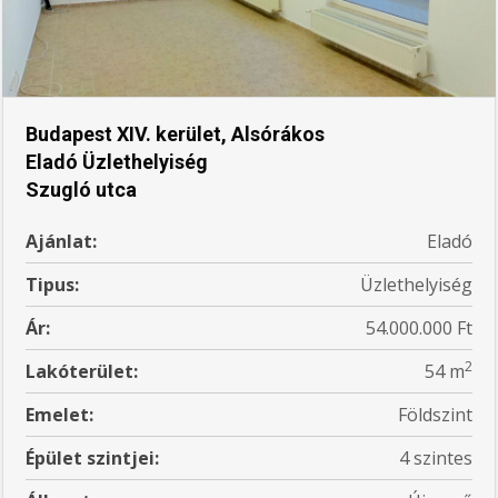
Budapest XIV. kerület, Alsórákos
Eladó Üzlethelyiség
Szugló utca
Ajánlat:
Eladó
Tipus:
Üzlethelyiség
Ár:
54.000.000 Ft
2
Lakóterület:
54 m
Emelet:
Földszint
Épület szintjei:
4 szintes