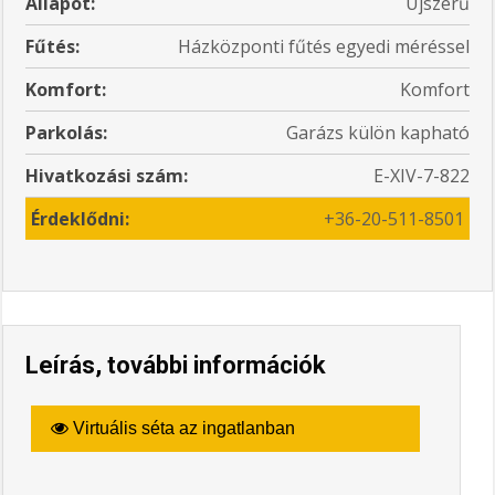
Állapot:
Újszerű
Fűtés:
Házközponti fűtés egyedi méréssel
Komfort:
Komfort
Parkolás:
Garázs külön kapható
Hivatkozási szám:
E-XIV-7-822
Érdeklődni:
+36-20-511-8501
Leírás, további információk
Virtuális séta az ingatlanban