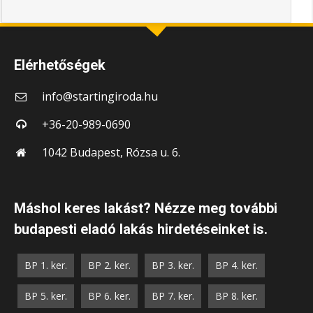
Elérhetőségek
info@startingiroda.hu
+36-20-989-0690
1042 Budapest, Rózsa u. 6.
Máshol keres lakást? Nézze meg további
budapesti eladó lakás hirdetéseinket is.
BP 1. ker.
BP 2. ker.
BP 3. ker.
BP 4. ker.
BP 5. ker.
BP 6. ker.
BP 7. ker.
BP 8. ker.