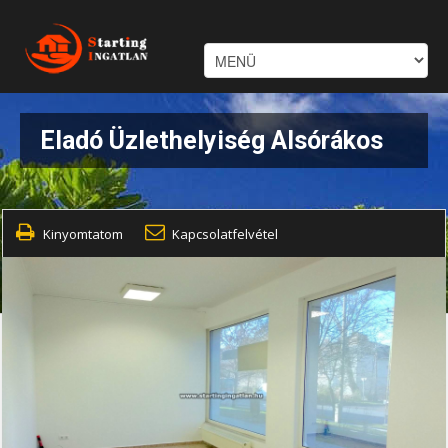
Eladó Üzlethelyiség Alsórákos
Kinyomtatom
Kapcsolatfelvétel