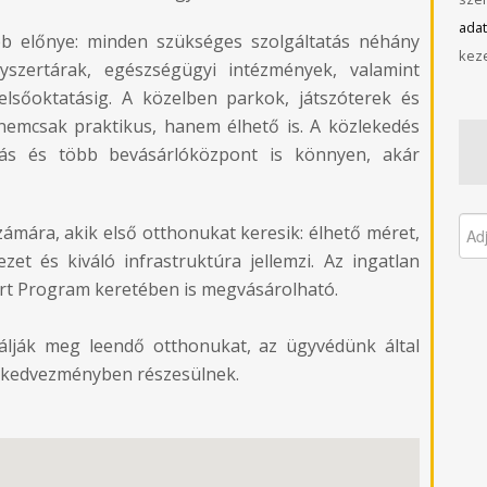
adat
bb előnye: minden szükséges szolgáltatás néhány
keze
yszertárak, egészségügyi intézmények, valamint
elsőoktatásig. A közelben parkok, játszóterek és
 nemcsak praktikus, hanem élhető is. A közlekedés
más és több bevásárlóközpont is könnyen, akár
zámára, akik első otthonukat keresik: élhető méret,
zet és kiváló infrastruktúra jellemzi. Az ingatlan
art Program keretében is megvásárolható.
lálják meg leendő otthonukat, az ügyvédünk által
ól kedvezményben részesülnek.