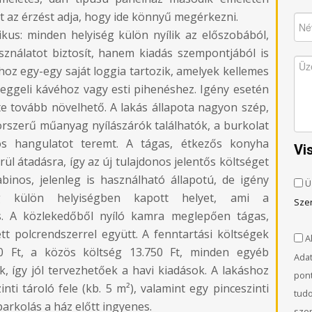
zt az érzést adja, hogy ide könnyű megérkezni.
ikus: minden helyiség külön nyílik az előszobából,
nálatot biztosít, hanem kiadás szempontjából is
hoz egy-egy saját loggia tartozik, amelyek kellemes
reggeli kávéhoz vagy esti pihenéshez. Igény esetén
te tovább növelhető. A lakás állapota nagyon szép,
rszerű műanyag nyílászárók találhatók, a burkolat
os hangulatot teremt. A tágas, étkezős konyha
Vi
rül átadásra, így az új tulajdonos jelentős költséget
inos, jelenleg is használható állapotú, de igény
Ü
iség külön helyiségben kapott helyet, ami a
Sze
s. A közlekedőből nyíló kamra meglepően tágas,
ett polcrendszerrel együtt. A fenntartási költségek
Al
0 Ft, a közös költség 13.750 Ft, minden egyéb
Adat
, így jól tervezhetőek a havi kiadások. A lakáshoz
pont
inti tároló fele (kb. 5 m²), valamint egy pinceszinti
tud
parkolás a ház előtt ingyenes.
szem