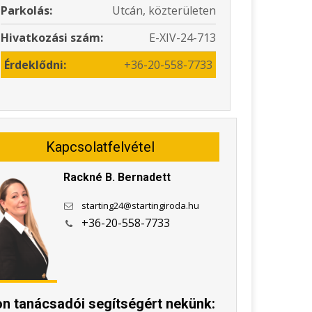
Parkolás:
Utcán, közterületen
Hivatkozási szám:
E-XIV-24-713
Érdeklődni:
+36-20-558-7733
Kapcsolatfelvétel
Rackné B. Bernadett
starting24@startingiroda.hu
+36-20-558-7733
jon tanácsadói segítségért nekünk: