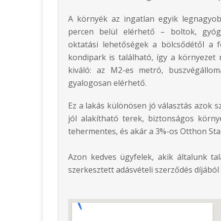
A környék az ingatlan egyik legnagyo
percen belül elérhető – boltok, gyóg
oktatási lehetőségek a bölcsődétől a f
kondipark is található, így a környezet
kiváló: az M2-es metró, buszvégállo
gyalogosan elérhető.
Ez a lakás különösen jó választás azok s
jól alakítható terek, biztonságos környe
tehermentes, és akár a 3%-os Otthon St
Azon kedves ügyfelek, akik általunk ta
szerkesztett adásvételi szerződés díjáb