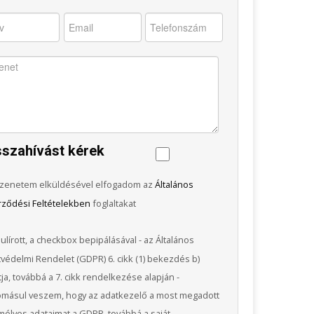
sszahívást kérek
zenetem elküldésével elfogadom az
Általános
rződési Feltételekben
foglaltakat
ulírott, a checkbox bepipálásával - az Általános
védelmi Rendelet (GDPR) 6. cikk (1) bekezdés b)
ja, továbbá a 7. cikk rendelkezése alapján -
omásul veszem, hogy az adatkezelő a most megadott
élyes adataimat a GDPR, továbbá a saját