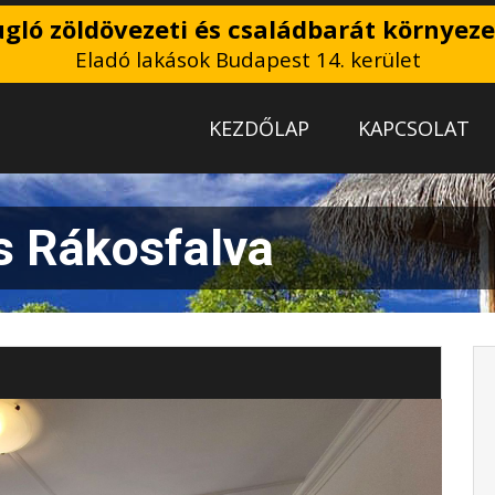
gló zöldövezeti és családbarát környez
Eladó lakások Budapest 14. kerület
KEZDŐLAP
KAPCSOLAT
s Rákosfalva