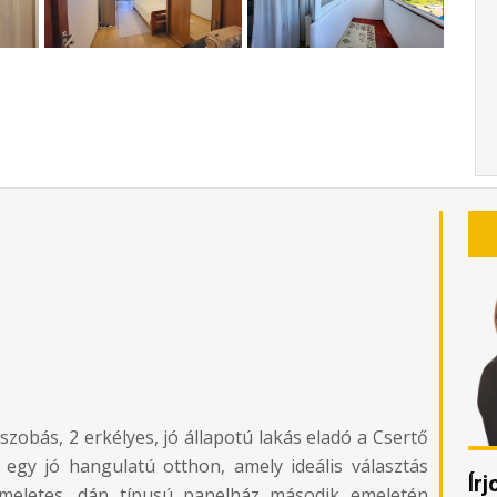
zobás, 2 erkélyes, jó állapotú lakás eladó a Csertő
 egy jó hangulatú otthon, amely ideális választás
Ír
 emeletes, dán típusú panelház második emeletén