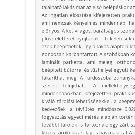
található lakás már az első belépéskor a
Az ingatlan elosztása kifejezetten prakt
ami nemcsak kényelmes mindennapi hasz
előnyös. A két világos, barátságos szobá
plusz életteret nyújtanak – tökéletesek 
ezek beépíthetők, így a lakás alapterüle
gondosan karbantartott. A szobákban ko
laminált parketta, ami meleg, otthon
beépített bútorral és tűzhellyel együtt ke
takaríthat meg. A fürdőszoba zuhanykab
szerint felújítható. A mellékhely
mindennapokban kifejezetten praktiku
kiváló tárolási lehetőségekkel, a beépít
kedvezőek: a távfűtés mindössze 9.02
fogyasztás egyedi mérés alapján történik
további tárolók is tartoznak: egy zárt sz
közös tároló kizárólagos használattal. A 