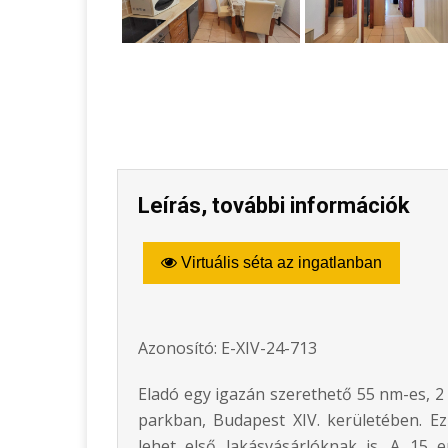
Leírás, további információk
Virtuális séta az ingatlanban
Azonosító: E-XIV-24-713
Eladó egy igazán szerethető 55 nm-es, 2 s
parkban, Budapest XIV. kerületében. Ez
lehet első lakásvásárlóknak is. A 15