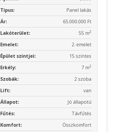
Tipus:
Panel lakás
Ár:
65.000.000 Ft
2
Lakóterület:
55 m
Emelet:
2. emelet
Épület szintjei:
15 szintes
2
Erkély:
7 m
Szobák:
2 szoba
Lift:
van
Állapot:
Jó állapotú
Fűtés:
Távfűtés
Komfort:
Összkomfort