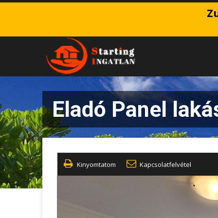
Zu
Eladó Panel laká
Kinyomtatom
Kapcsolatfelvétel