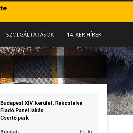
ete
SZOLGÁLTATÁSOK
14. KER HÍREK
Budapest XIV. kerület, Rákosfalva
Eladó Panel lakás
Csertő park
Ajánlat:
Eladó