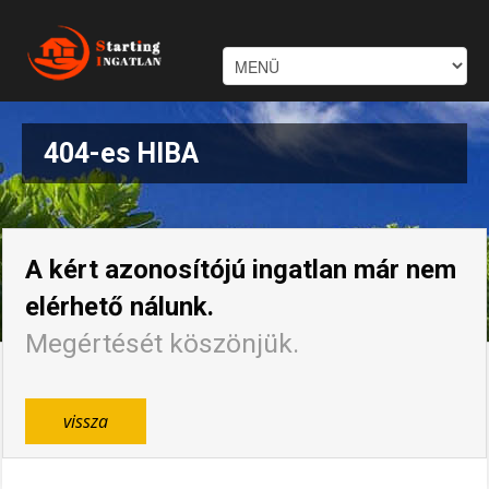
404-es HIBA
A kért azonosítójú ingatlan már nem
elérhető nálunk.
Megértését köszönjük.
vissza