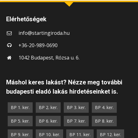
Elérhetőségek
info@startingiroda.hu
+36-20-989-0690
1042 Budapest, Rózsa u. 6.
Máshol keres lakást? Nézze meg további
budapesti eladó lakás hirdetéseinket is.
BP 1. ker.
BP 2. ker.
BP 3. ker.
BP 4. ker.
BP 5. ker.
BP 6. ker.
BP 7. ker.
BP 8. ker.
BP 9. ker.
BP 10. ker.
BP 11. ker.
BP 12. ker.