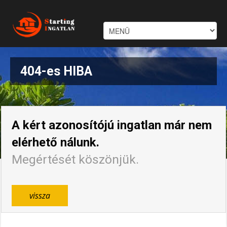
404-es HIBA
A kért azonosítójú ingatlan már nem
elérhető nálunk.
Megértését köszönjük.
vissza