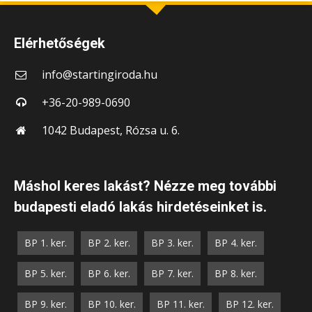
Elérhetőségek
info@startingiroda.hu
+36-20-989-0690
1042 Budapest, Rózsa u. 6.
Máshol keres lakást? Nézze meg további
budapesti eladó lakás hirdetéseinket is.
BP 1. ker.
BP 2. ker.
BP 3. ker.
BP 4. ker.
BP 5. ker.
BP 6. ker.
BP 7. ker.
BP 8. ker.
BP 9. ker.
BP 10. ker.
BP 11. ker.
BP 12. ker.