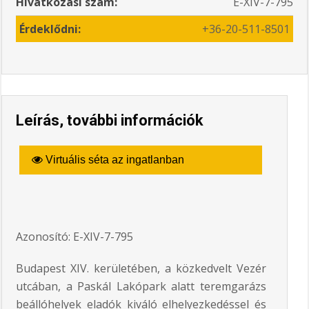
Hivatkozási szám:
E-XIV-7-795
Érdeklődni:
+36-20-511-8501
Leírás, további információk
Virtuális séta az ingatlanban
Azonosító: E-XIV-7-795
Budapest XIV. kerületében, a közkedvelt Vezér
utcában, a Paskál Lakópark alatt teremgarázs
beállóhelyek eladók kiváló elhelyezkedéssel és