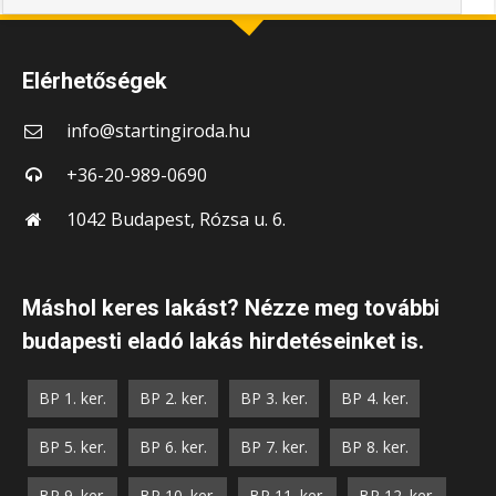
Elérhetőségek
info@startingiroda.hu
+36-20-989-0690
1042 Budapest, Rózsa u. 6.
Máshol keres lakást? Nézze meg további
budapesti eladó lakás hirdetéseinket is.
BP 1. ker.
BP 2. ker.
BP 3. ker.
BP 4. ker.
BP 5. ker.
BP 6. ker.
BP 7. ker.
BP 8. ker.
BP 9. ker.
BP 10. ker.
BP 11. ker.
BP 12. ker.