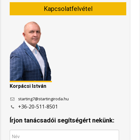
Kapcsolatfelvétel
Korpácsi István
starting7@startingiroda.hu
+36-20-511-8501
Írjon tanácsadói segítségért nekünk: