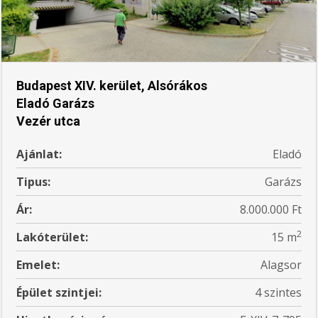
Budapest XIV. kerület, Alsórákos
Eladó Garázs
Vezér utca
Ajánlat:
Eladó
Tipus:
Garázs
Ár:
8.000.000 Ft
2
Lakóterület:
15 m
Emelet:
Alagsor
Épület szintjei:
4 szintes