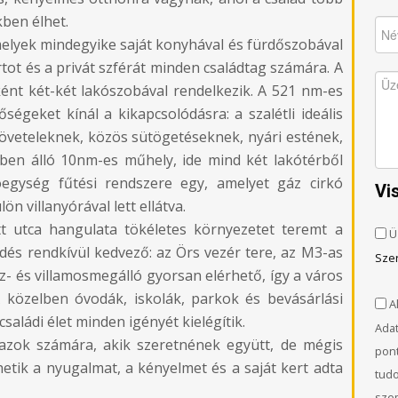
kben élhet.
, melyek mindegyike saját konyhával és fürdőszobával
ortot és a privát szférát minden családtag számára. A
ként két-két lakószobával rendelkezik. A 521 nm-es
őségeket kínál a kikapcsolódásra: a szalétli ideális
ejöveteleknek, közös sütögetéseknek, nyári estének,
ben álló 10nm-es műhely, ide mind két lakótérből
akóegység fűtési rendszere egy, amelyet gáz cirkó
Vi
ön villanyórával lett ellátva.
t utca hangulata tökéletes környezetet teremt a
Ü
s rendkívül kedvező: az Örs vezér tere, az M3-as
Sze
- és villamosmegálló gyorsan elérhető, így a város
 közelben óvodák, iskolák, parkok és bevásárlási
Al
saládi élet minden igényét kielégítik.
Adat
l azok számára, akik szeretnének együtt, de mégis
pont
hetik a nyugalmat, a kényelmet és a saját kert adta
tud
szem