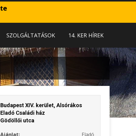
ete
SZOLGÁLTATÁSOK
14. KER HÍREK
Budapest XIV. kerület, Alsórákos
Eladó Családi ház
Gödöllői utca
Ajánlat:
Eladó