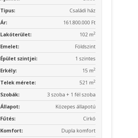
Tipus:
Családi ház
Ár:
161.800.000 Ft
2
Lakóterület:
102 m
Emelet:
Földszint
Épület szintjei:
1 szintes
2
Erkély:
15 m
2
Telek mérete:
521 m
Szobák:
3 szoba + 1 fél szoba
Állapot:
Közepes állapotú
Fűtés:
Cirkó
Komfort:
Dupla komfort