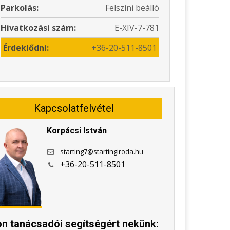
Parkolás:
Felszíni beálló
Hivatkozási szám:
E-XIV-7-781
Érdeklődni:
+36-20-511-8501
Kapcsolatfelvétel
Korpácsi István
starting7@startingiroda.hu
+36-20-511-8501
jon tanácsadói segítségért nekünk: