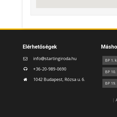
Elérhetőségek
Máshol
info@startingiroda.hu
BP 1. k
+36-20-989-0690
BP 10. 
1042 Budapest, Rózsa u. 6.
BP 19. 
|