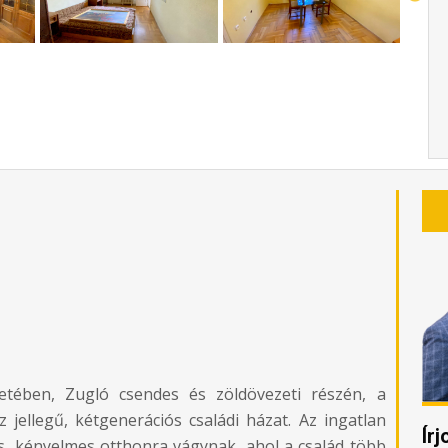
letében, Zugló csendes és zöldövezeti részén, a
 jellegű, kétgenerációs családi házat. Az ingatlan
Ír
as, kényelmes otthonra vágynak, ahol a család több