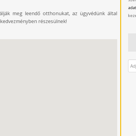
adat
lálják meg leendő otthonukat, az ügyvédünk által
keze
ól kedvezményben részesülnek!