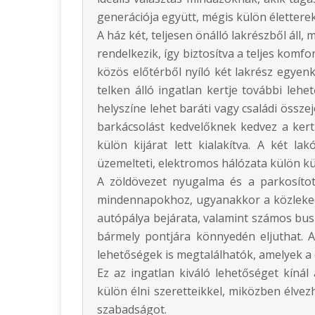
generációja együtt, mégis külön élettere
A ház két, teljesen önálló lakrészből áll
rendelkezik, így biztosítva a teljes komf
közös előtérből nyíló két lakrész egyen
telken álló ingatlan kertje további lehet
helyszíne lehet baráti vagy családi össz
barkácsolást kedvelőknek kedvez a kert
külön kijárat lett kialakítva. A két l
üzemelteti, elektromos hálózata külön kül
A zöldövezet nyugalma és a parkosítot
mindennapokhoz, ugyanakkor a közlekedé
autópálya bejárata, valamint számos busz
bármely pontjára könnyedén eljuthat. A
lehetőségek is megtalálhatók, amelyek a c
Ez az ingatlan kiváló lehetőséget kíná
külön élni szeretteikkel, miközben élvez
szabadságot.