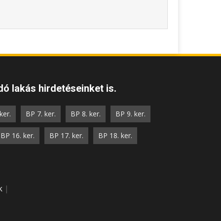
ó lakás hirdetéseinket is.
ker.
BP 7. ker.
BP 8. ker.
BP 9. ker.
BP 16. ker.
BP 17. ker.
BP 18. ker.
k
|