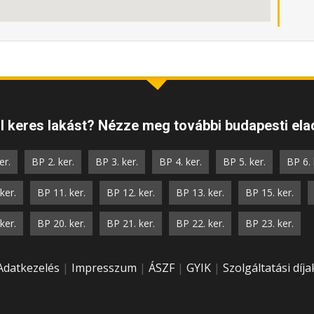
 keres lakást? Nézze meg további budapesti elad
er.
BP 2. ker.
BP 3. ker.
BP 4. ker.
BP 5. ker.
BP 6. 
ker.
BP 11. ker.
BP 12. ker.
BP 13. ker.
BP 15. ker.
ker.
BP 20. ker.
BP 21. ker.
BP 22. ker.
BP 23. ker.
Adatkezelés
|
Impresszum
|
ÁSZF
|
GYIK
|
Szolgáltatási díja