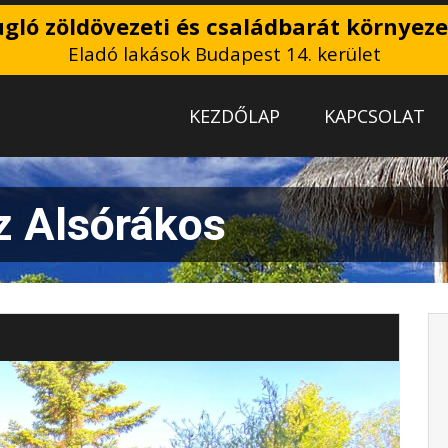
gló zöldövezeti és családbarát környez
Eladó lakások Budapest 14. kerület
KEZDŐLAP
KAPCSOLAT
z Alsórákos