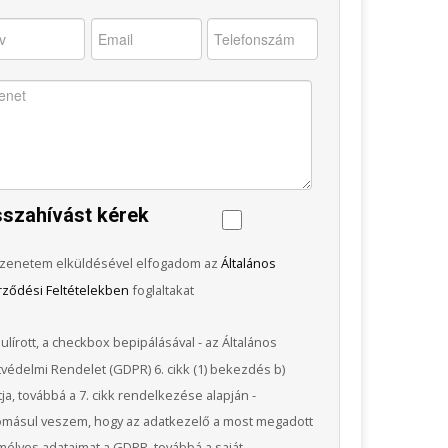
sszahívást kérek
zenetem elküldésével elfogadom az
Általános
rződési Feltételekben
foglaltakat
ulírott, a checkbox bepipálásával - az Általános
védelmi Rendelet (GDPR) 6. cikk (1) bekezdés b)
ja, továbbá a 7. cikk rendelkezése alapján -
omásul veszem, hogy az adatkezelő a most megadott
élyes adataimat a GDPR, továbbá a saját