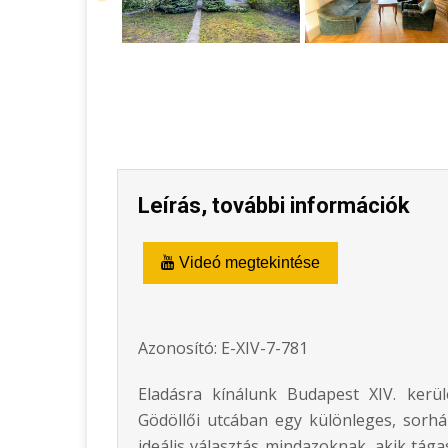
Leírás, további információk
Videó megtekintése
Azonosító: E-XIV-7-781
Eladásra kínálunk Budapest XIV. kerü
Gödöllői utcában egy különleges, sorház
ideális választás mindazoknak, akik tág